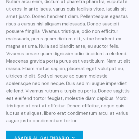
Nullam arcu enim, dictum at pharetra pharetra, vulputate
ut eros. In ante lacus, varius quis facilisis vitae, iaculis sit
amet justo. Donec hendrerit diam. Pellentesque egestas
risus a cursus nisl aliquam malesuada. Donec suscipit
posuere fringilla. Vivamus tristique, odio non efficitur
malesuada, purus quam dictum elit, vitae hendrerit ex
magna et urna. Nulla sed blandit ante, eu auctor felis.
Vivamus ornare quam dignissim odio tincidunt a eleifend.
Maecenas gravida porta purus est vestibulum. Nam ut elit
massa. Etiam metus sapien, placerat eget volutpat eu,
ultrices id elit. Sed vel neque ac quam molestie
scelerisque nec non neque. Duis sed mi augue imperdiet
eleifend. Vivamus rutrum a turpis eu porta. Donec sagittis
est eleifend tortor feugiat, molestie diam dapibus. Morbi
tristique at erat at efficitur. Donec efficitur, neque quis
luctus et aliquet, libero erat condimentum arcu, at varius
augue justo condimentum tortor.
AÑADIR AL CALENDARIO