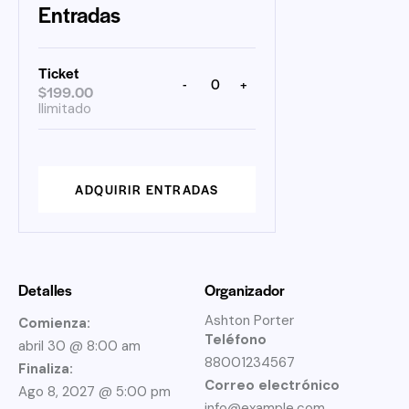
Entradas
Ticket
-
+
C
$
199.00
a
Ilimitado
n
t
i
d
a
d
ADQUIRIR ENTRADAS
Detalles
Organizador
Ashton Porter
Comienza:
Teléfono
abril 30 @ 8:00 am
88001234567
Finaliza:
Correo electrónico
Ago 8, 2027 @ 5:00 pm
info@example.com