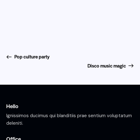
Pop culture party
Disco music magic
Hello
Ignissimos ducimus qui blanditiis prae sentium voluptatum
deleniti.
Office