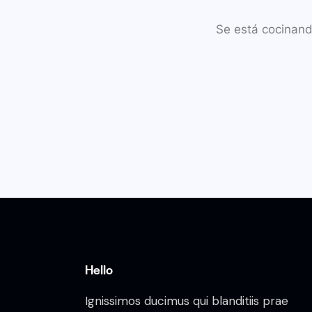
Se está cocinand
Hello
Ignissimos ducimus qui blanditiis prae