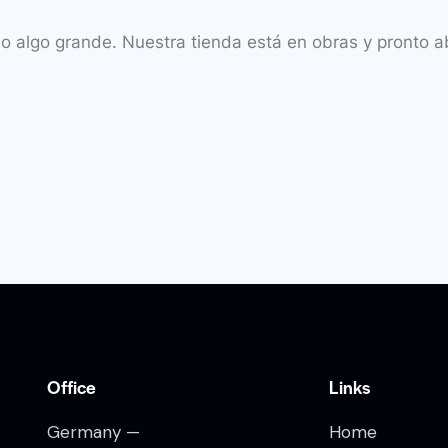
o algo grande. Nuestra tienda está en obras y pronto ab
Office
Links
Germany —
Home