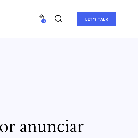
LET’S TALK
0
or anunciar