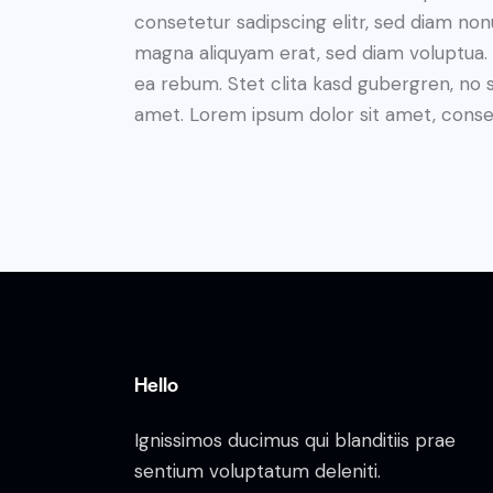
consetetur sadipscing elitr, sed diam no
magna aliquyam erat, sed diam voluptua. 
ea rebum. Stet clita kasd gubergren, no 
amet. Lorem ipsum dolor sit amet, consete
Hello
Ignissimos ducimus qui blanditiis prae
sentium voluptatum deleniti.