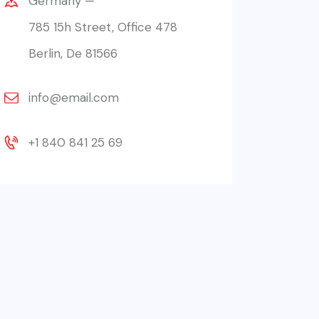
Germany —
785 15h Street, Office 478
Berlin, De 81566
info@email.com
+1 840 841 25 69