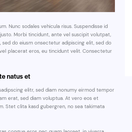
lum. Nunc sodales vehicula risus. Suspendisse id
justo. Morbi tincidunt, ante vel suscipit volutpat,
, sed do eiusm onsectetur adipiscing elit, sed do
el placerat eros, eu tincidunt velit. Consectetur
te natus et
sadipscing elitr, sed diam nonumy eirmod tempor
yam erat, sed diam voluptua. At vero eos et
. Stet clita kasd gubergren, no sea takimata
ras congue eros nec quam laoreet, in viverra