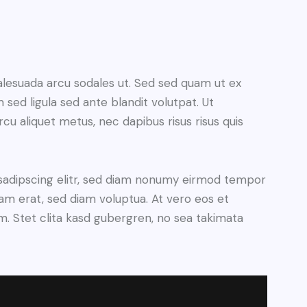
alesuada arcu sodales ut. Sed sed quam ut ex
ed ligula sed ante blandit volutpat. Ut
rcu aliquet metus, nec dapibus risus risus quis
sadipscing elitr, sed diam nonumy eirmod tempor
yam erat, sed diam voluptua. At vero eos et
. Stet clita kasd gubergren, no sea takimata