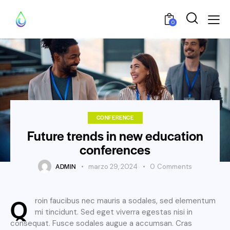
0
CONFERENCE
Future trends in new education
conferences
ADMIN
marzo 29, 2024
0
Comments
Q
roin faucibus nec mauris a sodales, sed elementum
mi tincidunt. Sed eget viverra egestas nisi in
consequat. Fusce sodales augue a accumsan. Cras