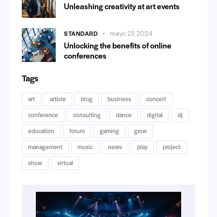
Unleashing creativity at art events
STANDARD
mayo 23, 2024
Unlocking the benefits of online
conferences
Tags
art
article
blog
business
concert
conference
consulting
dance
digital
dj
education
forum
gaming
grow
management
music
news
play
project
show
virtual